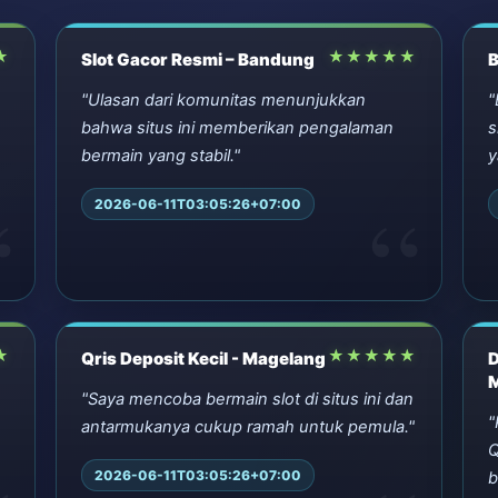
★
★★★★★
Slot Gacor Resmi – Bandung
B
"Ulasan dari komunitas menunjukkan
"
bahwa situs ini memberikan pengalaman
s
bermain yang stabil."
y
2026-06-11T03:05:26+07:00
★
★★★★★
Qris Deposit Kecil - Magelang
D
M
"Saya mencoba bermain slot di situs ini dan
"
antarmukanya cukup ramah untuk pemula."
Q
2026-06-11T03:05:26+07:00
b