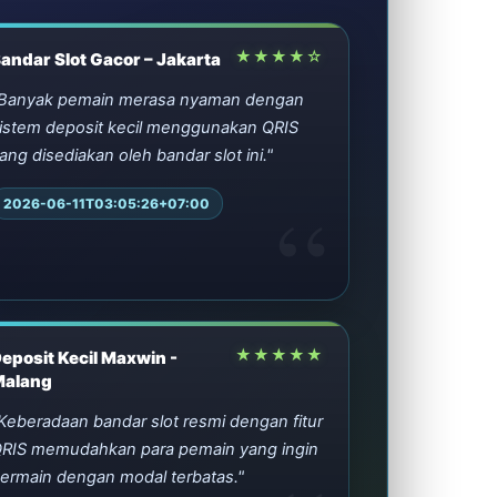
★★★★☆
andar Slot Gacor – Jakarta
Banyak pemain merasa nyaman dengan
istem deposit kecil menggunakan QRIS
ang disediakan oleh bandar slot ini."
2026-06-11T03:05:26+07:00
★★★★★
eposit Kecil Maxwin -
alang
Keberadaan bandar slot resmi dengan fitur
RIS memudahkan para pemain yang ingin
ermain dengan modal terbatas."