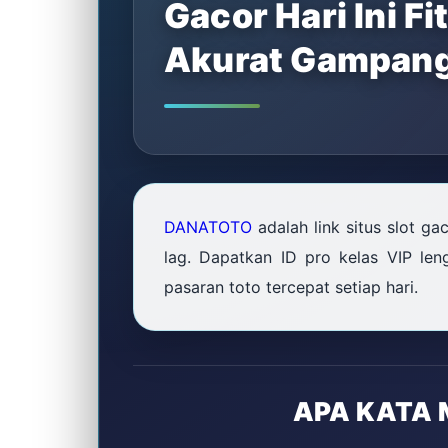
Gacor Hari Ini Fi
Akurat Gampan
DANATOTO
adalah link situs slot g
lag. Dapatkan ID pro kelas VIP len
pasaran toto tercepat setiap hari.
APA KATA 