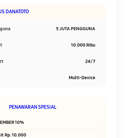
US DANATOTO
gguna
5 JUTA PENGGUNA
t
10.000 Ribu
rt
24/7
Multi-Device
PENAWARAN SPESIAL
EMBER 10%
it Rp. 10.000