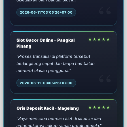
disediakan oleh bandar slot ini."
2026-06-11T03:05:26+07:00
★★★★★
Slot Gacor Online – Pangkal
Pinang
"Proses transaksi di platform tersebut
berlangsung cepat dan tanpa hambatan
menurut ulasan pengguna."
2026-06-11T03:05:26+07:00
★★★★★
Qris Deposit Kecil - Magelang
"Saya mencoba bermain slot di situs ini dan
antarmukanya cukup ramah untuk pemula."