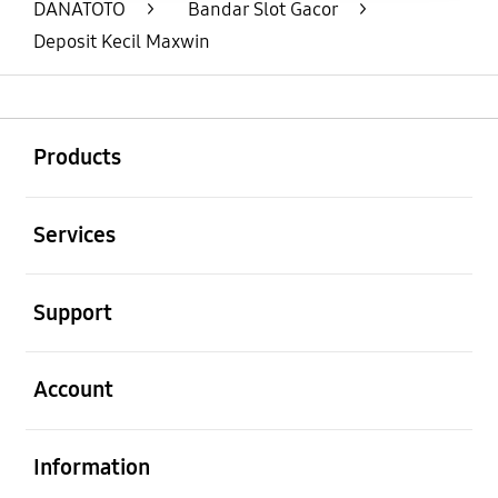
DANATOTO
>
Bandar Slot Gacor
>
Deposit Kecil Maxwin
Buka
Footer Navigation
Products
Buka
Services
Buka
Support
Buka
Account
Buka
Information