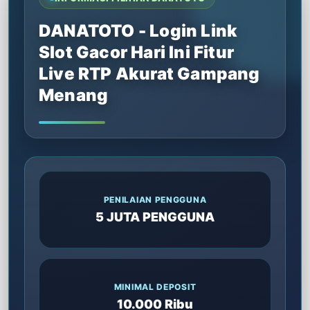
DANATOTO - Login Link
Slot Gacor Hari Ini Fitur
Live RTP Akurat Gampang
Menang
PENILAIAN PENGGUNA
5 JUTA PENGGUNA
MINIMAL DEPOSIT
10.000 Ribu