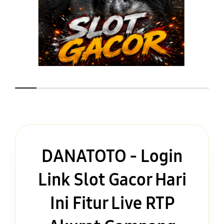
DANATOTO - Login
Link Slot Gacor Hari
Ini Fitur Live RTP