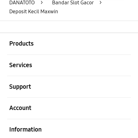
DANATOTO
>
Bandar Slot Gacor
>
Deposit Kecil Maxwin
Buka
Footer Navigation
Products
Buka
Services
Buka
Support
Buka
Account
Buka
Information