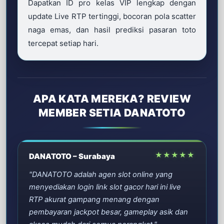
Dapatkan ID pro kelas VIP lengkap dengan
update Live RTP tertinggi, bocoran pola scatter
naga emas, dan hasil prediksi pasaran toto
tercepat setiap hari.
APA KATA MEREKA? REVIEW
MEMBER SETIA DANATOTO
★★★★★
DANATOTO – Surabaya
"DANATOTO adalah agen slot online yang
menyediakan login link slot gacor hari ini live
RTP akurat gampang menang dengan
pembayaran jackpot besar, gameplay asik dan